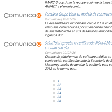
IMARC Group. Ante la recuperación de la indust
ANPACT y el envejecimi...
Fortalece Grupo Vinte su modelo de construcci
Comunicae | 20/07/26
La desarrolladora inmobiliaria creció 9.1 % en e
elevó sus calificaciones por su disciplina financ
de sustentabilidad en sus desarrollos inmobilia
ingresos dur...
SaludTotal aprueba la certificación NOM-024; 
cuentan con ella
Comunicae | 20/07/26
Cientos de plataformas de software médico se 
veinte están certificadas ante la Secretaría de 
Monterrey, acaba de aprobar la auditoría para s
2012 es la norma que...
<
32
33
34
35
36