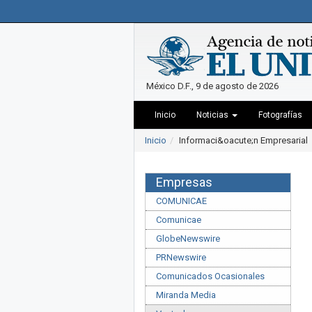
México D.F., 9 de agosto de 2026
Inicio
Noticias
Fotografías
Inicio
Informaci&oacute;n Empresarial
Empresas
COMUNICAE
Comunicae
GlobeNewswire
PRNewswire
Comunicados Ocasionales
Miranda Media