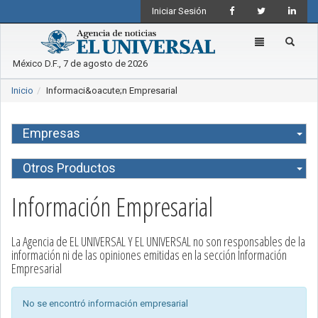
Iniciar Sesión
Toggle
navigation
México D.F., 7 de agosto de 2026
Inicio
Informaci&oacute;n Empresarial
Tog
Empresas
navi
Tog
Otros Productos
navi
Información Empresarial
La Agencia de EL UNIVERSAL Y EL UNIVERSAL no son responsables de la
información ni de las opiniones emitidas en la sección Información
Empresarial
No se encontró información empresarial