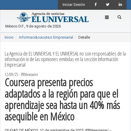
Iniciar Sesión
Toggle
navigation
México D.F., 9 de agosto de 2026
Inicio
Informaci&oacute;n Empresarial
Detalle
La Agencia de EL UNIVERSAL Y EL UNIVERSAL no son responsables de la
información ni de las opiniones emitidas en la sección Información
Empresarial
12/09/25 - PRNewswire
Coursera presenta precios
adaptados a la región para que el
aprendizaje sea hasta un 40% más
asequible en México
CIUDAD DE MÉXICO, 12 de septiembre de 2025 /PRNewswire/ --