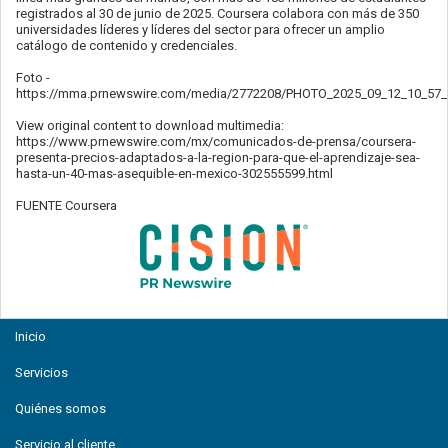
registrados al 30 de junio de 2025. Coursera colabora con más de 350
universidades líderes y líderes del sector para ofrecer un amplio
catálogo de contenido y credenciales.
Foto -
https://mma.prnewswire.com/media/2772208/PHOTO_2025_09_12_10_57_
View original content to download multimedia:
https://www.prnewswire.com/mx/comunicados-de-prensa/coursera-
presenta-precios-adaptados-a-la-region-para-que-el-aprendizaje-sea-
hasta-un-40-mas-asequible-en-mexico-302555599.html
FUENTE Coursera
Inicio
Servicios
Quiénes somos
Servicio al cliente