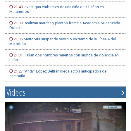
Investigan embarazo de una niña de 11 años en
21:40
Matamoros
Realizan marcha y plantón frente a Academia Militarizada
21:39
Doenitz
Metrobús suspende servicio en tramo de la Línea 4 del
21:35
Metrobús
Hallan dos hombres muertos con signos de violencia en
21:31
León
"Andy" López Beltrán niega actos anticipados de
21:27
campaña
Videos