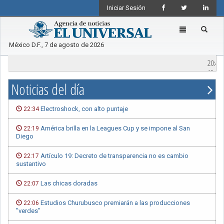
Iniciar Sesión
Toggle
navigation
México D.F., 7 de agosto de 2026
20:49
"Ens
19:09
Doce
Noticias del día
Electroshock, con alto puntaje
22:34
América brilla en la Leagues Cup y se impone al San
22:19
Diego
Artículo 19: Decreto de transparencia no es cambio
22:17
sustantivo
Las chicas doradas
22:07
Estudios Churubusco premiarán a las producciones
22:06
"verdes"