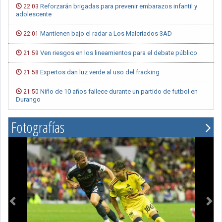
Reforzarán brigadas para prevenir embarazos infantil y
22:03
adolescente
Mantienen bajo el radar a Los Malcriados 3AD
22:01
Ven riesgos en los lineamientos para el debate público
21:59
Expertos dan luz verde al uso del fracking
21:58
Niño de 10 años fallece durante un partido de futbol en
21:50
Durango
Fotografías