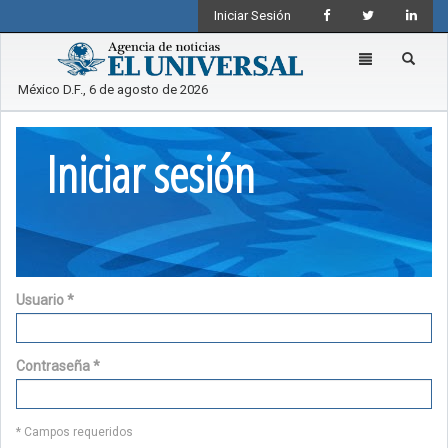
Iniciar Sesión
Toggle
navigation
México D.F., 6 de agosto de 2026
Iniciar sesión
Usuario
*
Contraseña
*
* Campos requeridos