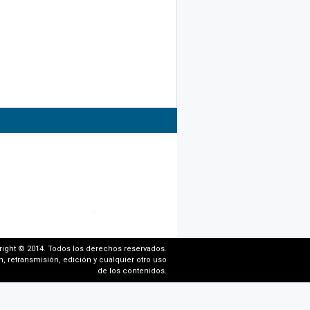
right © 2014. Todos los derechos reservados.
, retransmisión, edición y cualquier otro uso
de los contenidos.