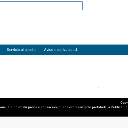
Servicio al cliente
Aviso de privacidad
Copy
al. De no existir previa autorización, queda expresamente prohibida la Publicación