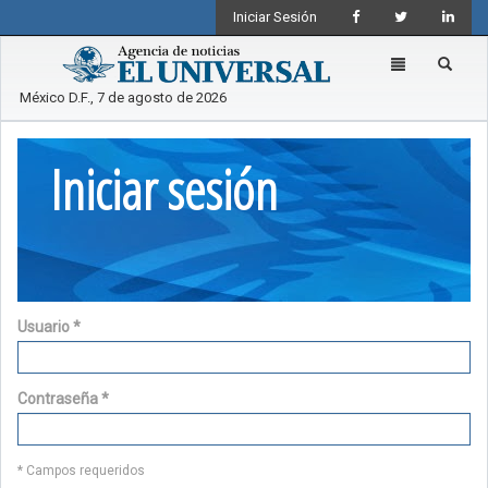
Iniciar Sesión
Toggle
navigation
México D.F., 7 de agosto de 2026
Iniciar sesión
Usuario
*
Contraseña
*
* Campos requeridos