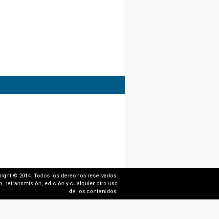
right © 2014. Todos los derechos reservados.
, retransmisión, edición y cualquier otro uso
de los contenidos.