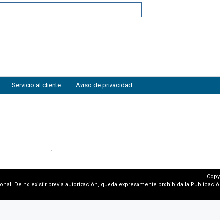
Servicio al cliente
Aviso de privacidad
Copy
al. De no existir previa autorización, queda expresamente prohibida la Publicación