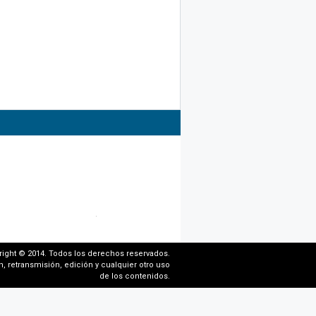
right © 2014. Todos los derechos reservados.
, retransmisión, edición y cualquier otro uso
de los contenidos.