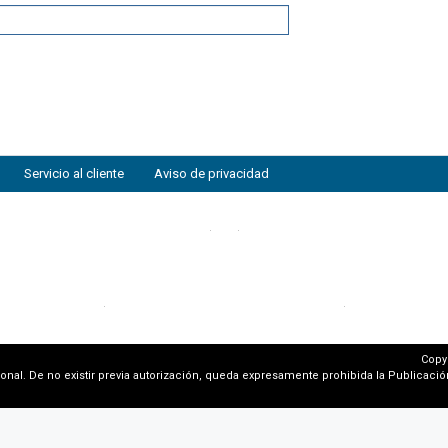
Servicio al cliente
Aviso de privacidad
Copy
al. De no existir previa autorización, queda expresamente prohibida la Publicación