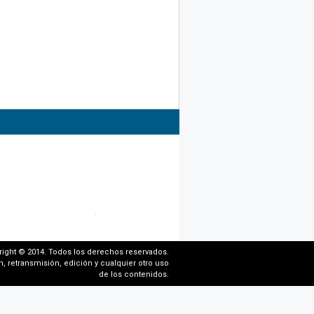
right © 2014. Todos los derechos reservados.
, retransmisión, edición y cualquier otro uso
de los contenidos.