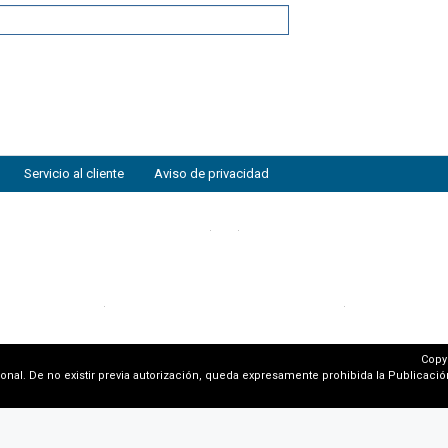
Servicio al cliente
Aviso de privacidad
Copy
al. De no existir previa autorización, queda expresamente prohibida la Publicación