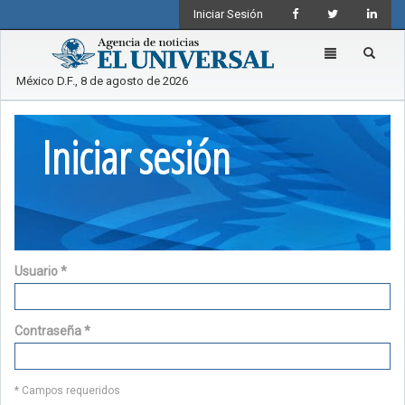
Iniciar Sesión
Toggle
navigation
México D.F., 8 de agosto de 2026
Iniciar sesión
Usuario
*
Contraseña
*
* Campos requeridos