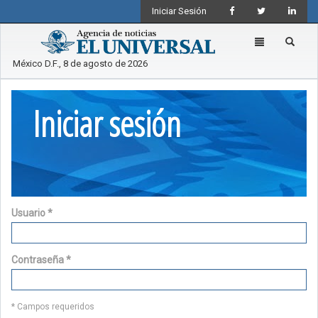
Iniciar Sesión
Toggle
navigation
México D.F., 8 de agosto de 2026
Iniciar sesión
Usuario
*
Contraseña
*
* Campos requeridos