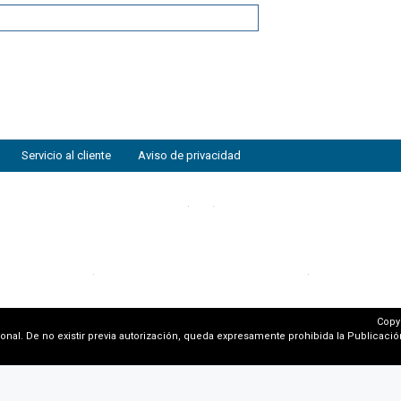
Servicio al cliente
Aviso de privacidad
Copy
al. De no existir previa autorización, queda expresamente prohibida la Publicación