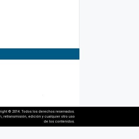
right © 2014. Todos los derechos reservados.
, retransmisión, edición y cualquier otro uso
de los contenidos.