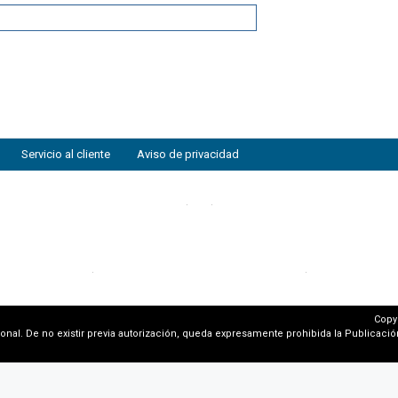
Servicio al cliente
Aviso de privacidad
Copy
al. De no existir previa autorización, queda expresamente prohibida la Publicación