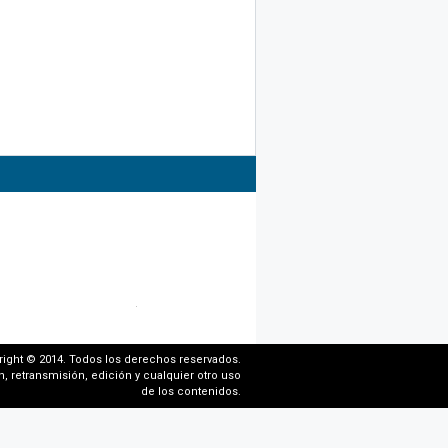
right © 2014. Todos los derechos reservados.
, retransmisión, edición y cualquier otro uso
de los contenidos.