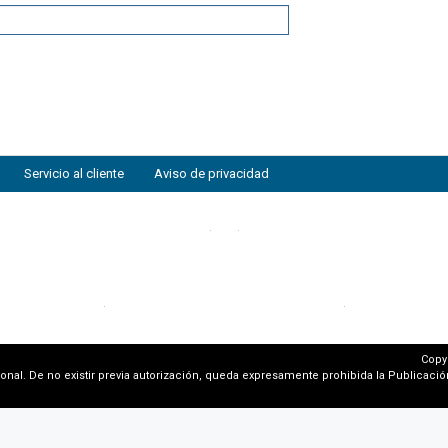
Servicio al cliente
Aviso de privacidad
Copy
al. De no existir previa autorización, queda expresamente prohibida la Publicación