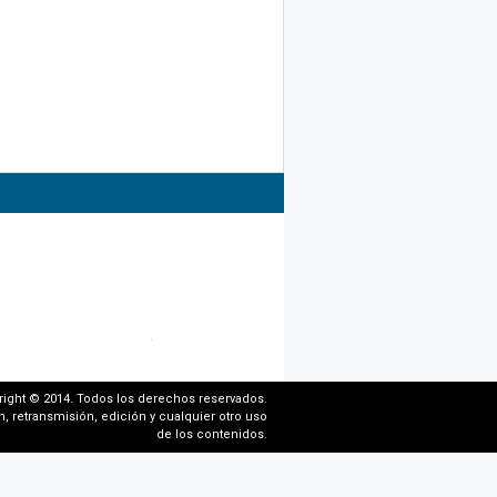
right © 2014. Todos los derechos reservados.
, retransmisión, edición y cualquier otro uso
de los contenidos.