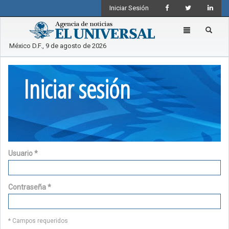
Iniciar Sesión
Toggle
navigation
México D.F., 9 de agosto de 2026
Iniciar sesión
Usuario
*
Contraseña
*
* Campos requeridos