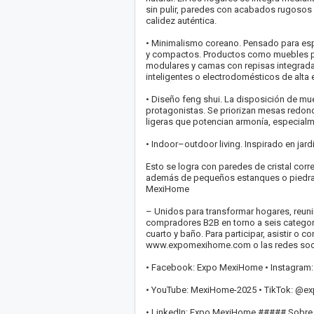
sin pulir, paredes con acabados rugosos 
calidez auténtica.
• Minimalismo coreano. Pensado para esp
y compactos. Productos como muebles pl
modulares y camas con repisas integrada
inteligentes o electrodomésticos de alta e
• Diseño feng shui. La disposición de mueb
protagonistas. Se priorizan mesas redond
ligeras que potencian armonía, especialme
• Indoor–outdoor living. Inspirado en jard
Esto se logra con paredes de cristal cor
además de pequeños estanques o piedras 
MexiHome
– Unidos para transformar hogares, reunir
compradores B2B en torno a seis categorías
cuarto y baño. Para participar, asistir o c
www.expomexihome.com o las redes soci
• Facebook: Expo MexiHome • Instagra
• YouTube: MexiHome-2025 • TikTok: @
• LinkedIn: Expo MexiHome ##### Sob