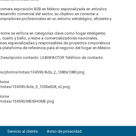
primera exposición B2B en México especializada en artículos
esarrollo comercial del sector, su objetivo es conectar a
mpradores profesionales en un entorno estratégico, eficiente y
Home se enfoca en categorías clave como hogar inteligente,
na, cuarto y baño, y reúne a comercializadoras nacionales,
enas especializadas y responsables de proyectos corporativos
a plataforma de referencia para el negocio del hogar en México.
 Descripción contacto: LEANFACTOR Teléfono de contacto:
.mx/photos/notas/134593/Ads_2_1080x1080.png
iHome
s/notas/134593/Ads_3_1200x628_v2.png
iHome
os/notas/134593/MEXIHOME.png
Servicio al cliente
Aviso de privacidad