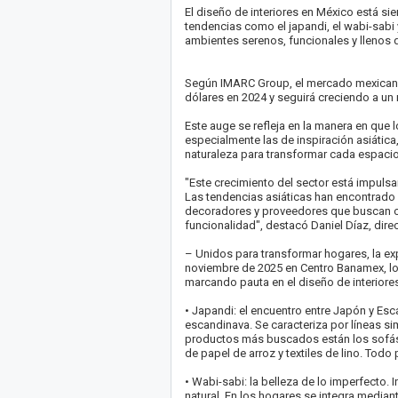
El diseño de interiores en México está si
tendencias como el japandi, el wabi-sab
ambientes serenos, funcionales y llenos 
Según IMARC Group, el mercado mexicano
dólares en 2024 y seguirá creciendo a un
Este auge se refleja en la manera en que
especialmente las de inspiración asiátic
naturaleza para transformar cada espacio 
"Este crecimiento del sector está impuls
Las tendencias asiáticas han encontrado u
decoradores y proveedores que buscan o
funcionalidad", destacó Daniel Díaz, di
– Unidos para transformar hogares, la ex
noviembre de 2025 en Centro Banamex, los
marcando pauta en el diseño de interiores
• Japandi: el encuentro entre Japón y Esc
escandinava. Se caracteriza por líneas sim
productos más buscados están los sofás
de papel de arroz y textiles de lino. To
• Wabi-sabi: la belleza de lo imperfecto. I
natural. En los hogares se integra mediante