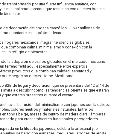
endo transformado por una fuerte influencia asiática, con
i y el minimalismo coreano, que resuenan con quienes buscan
de bienestar
 de decoración del hogar alcanzó los 11,697 millones de
 ritmo constante en la próxima década.
 los hogares mexicanos integran tendencias globales,
a, que combinan calma, minimalismo y conexión con la
en un refugio de bienestar.
ando la adopción de estilos globales en el mercado mexicano.
n terreno fértil aquí, especialmente entre expertos
frecer productos que combinan calidad, serenidad y
rector de negocios de MexiHome. MexiHome
po B2B de hogar y decoración que se presentará del 12 al 14 de
 invita a descubrir cómo las tendencias orientales que estarán
 y que estarán presentes durante el evento.
andinavia. La fusión del minimalismo zen japonés con la calidez
ples, colores neutros y materiales naturales. Entre los
 en tonos beige, mesas de centro de madera clara, lámparas
do pensado para crear ambientes funcionales y acogedores.
nspirada en la filosofía japonesa, celebra lo artesanal y lo
 vajillas de barro con esmaltes irregulares, jarrones de arcilla