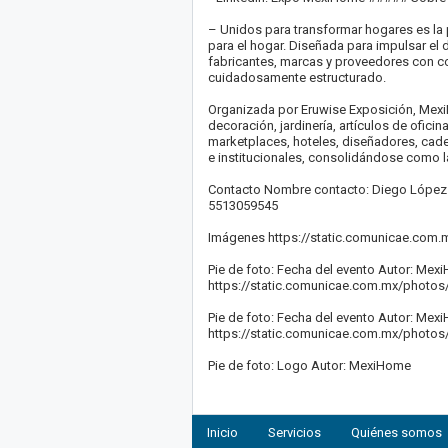
– Unidos para transformar hogares es la 
para el hogar. Diseñada para impulsar el d
fabricantes, marcas y proveedores con co
cuidadosamente estructurado.
Organizada por Eruwise Exposición, Mexi
decoración, jardinería, artículos de ofici
marketplaces, hoteles, diseñadores, cad
e institucionales, consolidándose como l
Contacto Nombre contacto: Diego López
5513059545
Imágenes https://static.comunicae.com
Pie de foto: Fecha del evento Autor: Mex
https://static.comunicae.com.mx/photo
Pie de foto: Fecha del evento Autor: Mex
https://static.comunicae.com.mx/phot
Pie de foto: Logo Autor: MexiHome
Inicio
Servicios
Quiénes somos