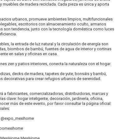
y muebles de madera reciclada. Cada pieza es única y aporta
acios urbanos, promueve ambientes limpios, multifuncionales
egables, escritorios con almacenamiento oculto, armarios
s son tendencia, junto con la tecnología doméstica como luces
ficiencia.
les, la entrada de luz natural y la circulación de energía son
as, biombos de bambú, fuentes de agua de interior y cortinas
nte en salas y oficinas en casa.
ines zen y patios interiores, conecta la naturaleza con el hogar.
redizas, decks de madera, tapetes de yute, bonsáis y bambú,
decorativas para crear refugios urbanos de serenidad.
á a fabricantes, comercializadoras, distribuidoras, marcas y
 clave: hogar inteligente, decoración, jardinería, oficina,
onocer más de este evento, por favor consultar la página oficial:
ales:
m: @expo_mexihome
expomexihome
re MexiHome MexiHome