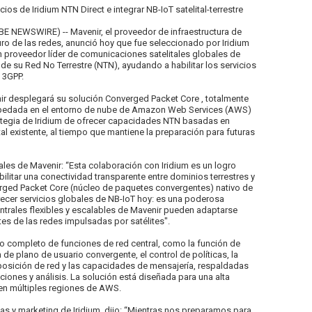
cios de Iridium NTN Direct e integrar NB-IoT satelital-terrestre
E NEWSWIRE) -- Mavenir, el proveedor de infraestructura de
turo de las redes, anunció hoy que fue seleccionado por Iridium
proveedor líder de comunicaciones satelitales globales de
 de su Red No Terrestre (NTN), ayudando a habilitar los servicios
 3GPP.
ir desplegará su solución Converged Packet Core , totalmente
ospedada en el entorno de nube de Amazon Web Services (AWS)
trategia de Iridium de ofrecer capacidades NTN basadas en
tal existente, al tiempo que mantiene la preparación para futuras
les de Mavenir: “Esta colaboración con Iridium es un logro
bilitar una conectividad transparente entre dominios terrestres y
erged Packet Core (núcleo de paquetes convergentes) nativo de
ecer servicios globales de NB-IoT hoy: es una poderosa
trales flexibles y escalables de Mavenir pueden adaptarse
es de las redes impulsadas por satélites".
to completo de funciones de red central, como la función de
de plano de usuario convergente, el control de políticas, la
xposición de red y las capacidades de mensajería, respaldadas
iones y análisis. La solución está diseñada para una alta
en múltiples regiones de AWS.
tas y marketing de Iridium, dijo: “Mientras nos preparamos para