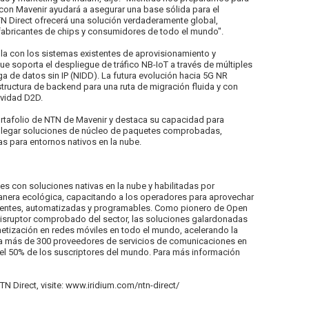
a con Mavenir ayudará a asegurar una base sólida para el
NTN Direct ofrecerá una solución verdaderamente global,
, fabricantes de chips y consumidores de todo el mundo".
lla con los sistemas existentes de aprovisionamiento y
ue soporta el despliegue de tráfico NB-IoT a través de múltiples
ega de datos sin IP (NIDD). La futura evolución hacia 5G NR
aestructura de backend para una ruta de migración fluida y con
ividad D2D.
portafolio de NTN de Mavenir y destaca su capacidad para
esplegar soluciones de núcleo de paquetes comprobadas,
s para entornos nativos en la nube.
des con soluciones nativas en la nube y habilitadas por
e manera ecológica, capacitando a los operadores para aprovechar
ligentes, automatizadas y programables. Como pionero de Open
disruptor comprobado del sector, las soluciones galardonadas
etización en redes móviles en todo el mundo, acelerando la
ra más de 300 proveedores de servicios de comunicaciones en
el 50% de los suscriptores del mundo. Para más información
N Direct, visite: www.iridium.com/ntn-direct/