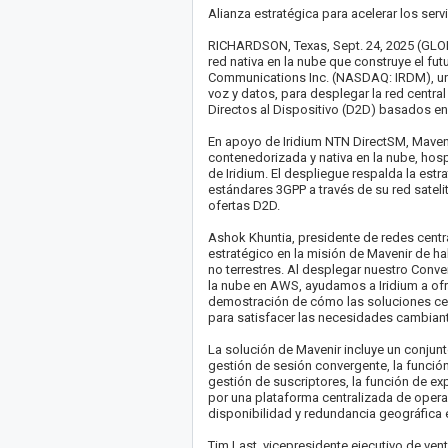
Alianza estratégica para acelerar los servi
RICHARDSON, Texas, Sept. 24, 2025 (GLOB
red nativa en la nube que construye el fu
Communications Inc. (NASDAQ: IRDM), un 
voz y datos, para desplegar la red central
Directos al Dispositivo (D2D) basados en
En apoyo de Iridium NTN DirectSM, Maven
contenedorizada y nativa en la nube, h
de Iridium. El despliegue respalda la es
estándares 3GPP a través de su red sateli
ofertas D2D.
Ashok Khuntia, presidente de redes centra
estratégico en la misión de Mavenir de ha
no terrestres. Al desplegar nuestro Conv
la nube en AWS, ayudamos a Iridium a ofr
demostración de cómo las soluciones cen
para satisfacer las necesidades cambiant
La solución de Mavenir incluye un conjun
gestión de sesión convergente, la función 
gestión de suscriptores, la función de e
por una plataforma centralizada de operac
disponibilidad y redundancia geográfica 
Tim Last, vicepresidente ejecutivo de ven