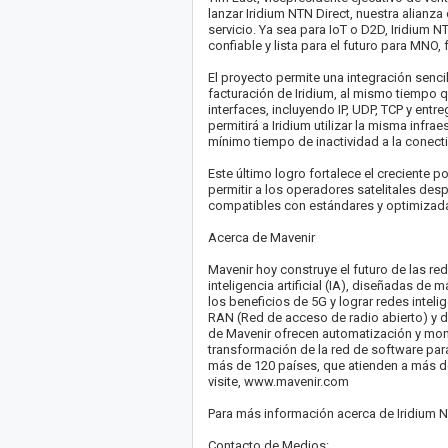
lanzar Iridium NTN Direct, nuestra alianz
servicio. Ya sea para IoT o D2D, Iridium 
confiable y lista para el futuro para MNO
El proyecto permite una integración senci
facturación de Iridium, al mismo tiempo q
interfaces, incluyendo IP, UDP, TCP y entr
permitirá a Iridium utilizar la misma infr
mínimo tiempo de inactividad a la conect
Este último logro fortalece el creciente 
permitir a los operadores satelitales d
compatibles con estándares y optimizada
Acerca de Mavenir
Mavenir hoy construye el futuro de las re
inteligencia artificial (IA), diseñadas d
los beneficios de 5G y lograr redes inte
RAN (Red de acceso de radio abierto) y 
de Mavenir ofrecen automatización y mon
transformación de la red de software pa
más de 120 países, que atienden a más d
visite, www.mavenir.com
Para más información acerca de Iridium NT
Contacto de Medios: