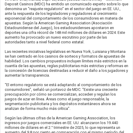
Deposit Casinos (MDC) ha emitido un comunicado experto sobre lo que
denomina un “reajuste regulatorio” en el sector del juego en EE. UU.,
ante la respuesta de los legisladores y reguladores al crecimiento
exponencial del comportamiento de los consumidores en materia de
apuestas. Según la American Gaming Association (Asociación
Estadounidense del Juego), los estadounidenses apostaron en
deportes una cifra récord de 148 mil millones de dólares en 2024. Este
aumento ha provocado un nuevo escrutinio por parte de las
autoridades tanto a nivel federal como estatal.
Las recientes iniciativas legislativas en Nueva York, Luisiana y Montana
se han centrado en los casinos de sorteos y formatos de apuestas de
habilidad. Los cambios propuestos incluyen límites más estrictos en la
cuantía de las apuestas, reglas publicitarias más estrictas y reformas en
la concesión de licencias destinadas a reducir el daño a los jugadores y
aumentar la transparencia.
“El entorno regulatorio se está adaptando al comportamiento de los
consumidores”, señaló un portavoz de MDC. “Existe una creciente
preocupación por cómo se comercializan, acceden y regulan los
juegos de azar en línea. Áreas como el juego responsable, la
segmentación publicitaria y los depósitos instantáneos ahora se
analizan de forma mucho más crítica”.
Según las últimas cifras de la American Gaming Association, los
ingresos por juegos comerciales en EE. UU. alcanzaron los 19.440
millones de dólares en el 2.° trimestre de 2025, lo que representa un
aumento del 9,8 por ciento en comparación con el mismo período del