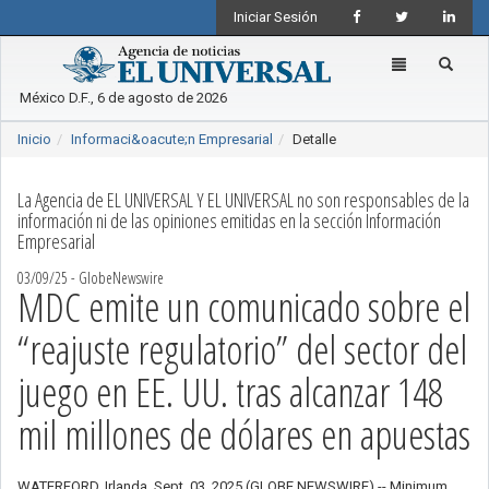
Iniciar Sesión
Toggle
navigation
México D.F., 6 de agosto de 2026
Inicio
Informaci&oacute;n Empresarial
Detalle
La Agencia de EL UNIVERSAL Y EL UNIVERSAL no son responsables de la
información ni de las opiniones emitidas en la sección Información
Empresarial
03/09/25 - GlobeNewswire
MDC emite un comunicado sobre el
“reajuste regulatorio” del sector del
juego en EE. UU. tras alcanzar 148
mil millones de dólares en apuestas
WATERFORD, Irlanda, Sept. 03, 2025 (GLOBE NEWSWIRE) -- Minimum