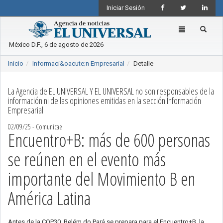
Iniciar Sesión
Toggle
navigation
México D.F., 6 de agosto de 2026
Inicio
Informaci&oacute;n Empresarial
Detalle
La Agencia de EL UNIVERSAL Y EL UNIVERSAL no son responsables de la
información ni de las opiniones emitidas en la sección Información
Empresarial
02/09/25 - Comunicae
Encuentro+B: más de 600 personas
se reúnen en el evento más
importante del Movimiento B en
América Latina
Antes de la COP30, Belém do Pará se prepara para el Encuentro+B, la