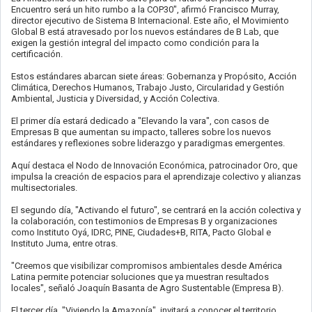
Encuentro será un hito rumbo a la COP30", afirmó Francisco Murray,
director ejecutivo de Sistema B Internacional. Este año, el Movimiento
Global B está atravesado por los nuevos estándares de B Lab, que
exigen la gestión integral del impacto como condición para la
certificación.
Estos estándares abarcan siete áreas: Gobernanza y Propósito, Acción
Climática, Derechos Humanos, Trabajo Justo, Circularidad y Gestión
Ambiental, Justicia y Diversidad, y Acción Colectiva.
El primer día estará dedicado a "Elevando la vara", con casos de
Empresas B que aumentan su impacto, talleres sobre los nuevos
estándares y reflexiones sobre liderazgo y paradigmas emergentes.
Aquí destaca el Nodo de Innovación Económica, patrocinador Oro, que
impulsa la creación de espacios para el aprendizaje colectivo y alianzas
multisectoriales.
El segundo día, "Activando el futuro", se centrará en la acción colectiva y
la colaboración, con testimonios de Empresas B y organizaciones
como Instituto Oyá, IDRC, PINE, Ciudades+B, RITA, Pacto Global e
Instituto Juma, entre otras.
"Creemos que visibilizar compromisos ambientales desde América
Latina permite potenciar soluciones que ya muestran resultados
locales", señaló Joaquín Basanta de Agro Sustentable (Empresa B).
El tercer día, "Viviendo la Amazonía", invitará a conocer el territorio