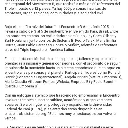
cita regional del Movimiento B, que recibirá a más de 80 referentes del
Triple Impacto de 12 países. Ya hay 600 personas inscritas de
empresas, organizaciones, comunidades y la sociedad civil
Bajo el lema "La raíz del futuro", el Encuentro+B Amazônia 2025 se
llevará a cabo del 3 al 5 de septiembre en Belém do Pará, Brasil. Entre
los oradores estarán los cofundadores de B Lab, Jay Coen-Gilbert y
Bart Houlahan, junto con los de Sistema B: Pedro Tarak, Maria Emilia
Correa, Juan Pablo Larenas y Gonzalo Muñoz, además de referentes
clave del Triple Impacto en América Latina.
En esta sexta edición habrá charlas, paneles, talleres y experiencias
orientadas a inspirar y generar conexiones, con el propósito de seguir
impulsando la transición hacia un sistema económico que coloque en
el centro a las personas y al planeta. Participarán líderes como Ronald
Sistek (Coherencia Organizacional), Angela Pinhati (Natura, Empresa B),
Maria Claudia Villabom Pontes (Weleda, Empresa B) y Paulo Boneff
(Gerdau, Empresa B).
Con un enfoque sistémico que trasciende lo empresarial, el Encuentro
involucra también al sector público, académico y organizaciones
sociales. Será bilingüe, en portugués y español, en la Universidad
Federal de Pará (UFPA), y las entradas están disponibles en
encuentrob.sistemab.org. "Estamos muy emocionados por volver a
vernos.
La Amazonía es un territorio clave para el futuro del planeta y este