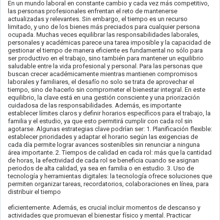
En un mundo laboral en constante cambio y cada vez más competitivo,
las personas profesionales enfrentan el reto de mantenerse
actualizadas y relevantes. Sin embargo, el tiempo es un recurso
limitado, y uno de los bienes más preciados para cualquier persona
ocupada. Muchas veces equilibrar las responsabilidades laborales,
personales y académicas parece una tarea imposible y la capacidad de
gestionar el tiempo de manera eficiente es fundamental no sólo para
ser productivo en el trabajo, sino también para mantener un equilibrio
saludable entre la vida profesional y personal. Para las personas que
buscan crecer académicamente mientras mantienen compromisos
laborales y familiares, el desafío no solo se trata de aprovechar el
tiempo, sino de hacerlo sin comprometer el bienestar integral. En este
equilibrio, la clave está en una gestión consciente y una priorización
cuidadosa de las responsabilidades. Además, es importante
establecer límites claros y definir horarios específicos para el trabajo, la
familia y el estudio, ya que esto permitirá cumplir con cada rol sin
agotarse. Algunas estrategias clave podrían ser: 1. Planificación flexible:
establecer prioridades y adaptar el horario según las exigencias de
cada día permite lograr avances sostenibles sin renunciar a ninguna
área importante. 2. Tiempos de calidad en cada rol: más que la cantidad
de horas, la efectividad de cada rol se beneficia cuando se asignan
periodos de alta calidad, ya sea en familia o en estudio. 3. Uso de
tecnología y herramientas digitales: la tecnología ofrece soluciones que
permiten organizar tareas, recordatorios, colaboraciones en línea, para
distribuir el tiempo
eficientemente. Además, es crucial incluir momentos de descanso y
actividades que promuevan el bienestar físico y mental. Practicar