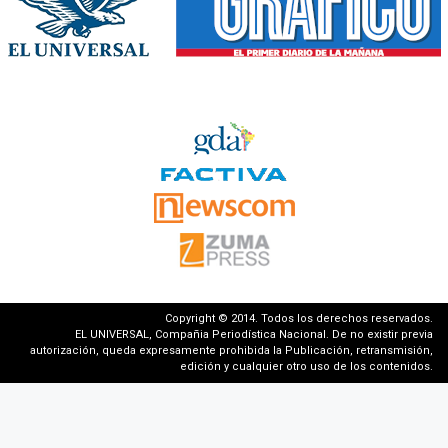
Copyright © 2014. Todos los derechos reservados.
EL UNIVERSAL, Compañia Periodística Nacional. De no existir previa
autorización, queda expresamente prohibida la Publicación, retransmisión,
edición y cualquier otro uso de los contenidos.