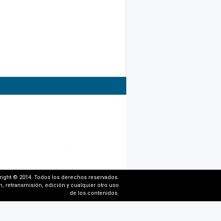
right © 2014. Todos los derechos reservados.
, retransmisión, edición y cualquier otro uso
de los contenidos.