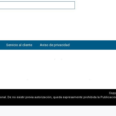
Servicio al cliente
Aviso de privacidad
Copy
al. De no existir previa autorización, queda expresamente prohibida la Publicación