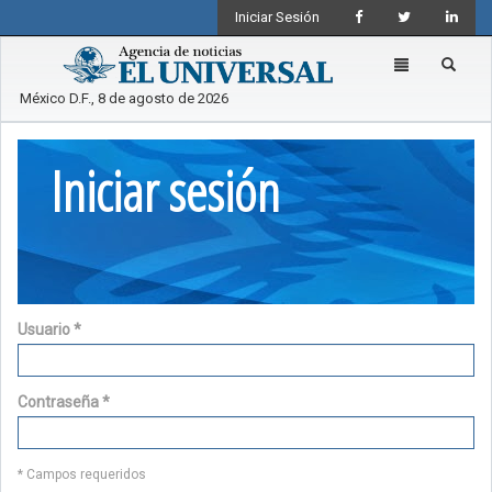
Iniciar Sesión
Toggle
navigation
México D.F., 8 de agosto de 2026
Iniciar sesión
Usuario
*
Contraseña
*
* Campos requeridos