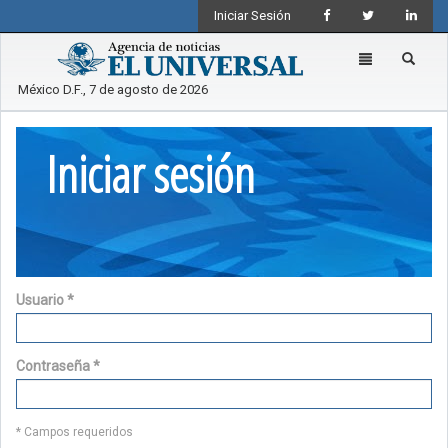
Iniciar Sesión
Toggle
navigation
México D.F., 7 de agosto de 2026
Iniciar sesión
Usuario
*
Contraseña
*
* Campos requeridos