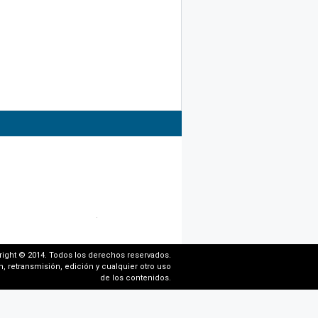
right © 2014. Todos los derechos reservados.
, retransmisión, edición y cualquier otro uso
de los contenidos.