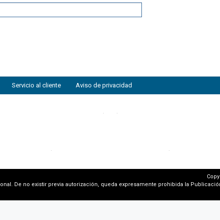
Servicio al cliente
Aviso de privacidad
Copy
al. De no existir previa autorización, queda expresamente prohibida la Publicación