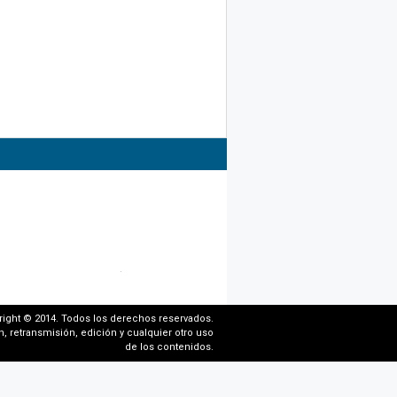
right © 2014. Todos los derechos reservados.
, retransmisión, edición y cualquier otro uso
de los contenidos.