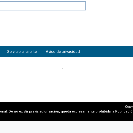
Servicio al cliente
Aviso de privacidad
Copy
al. De no existir previa autorización, queda expresamente prohibida la Publicación